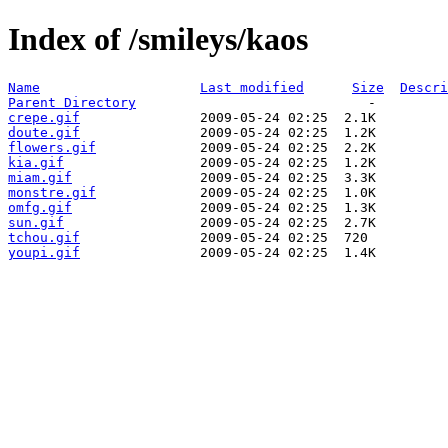
Index of /smileys/kaos
Name
Last modified
Size
Descri
Parent Directory
crepe.gif
doute.gif
flowers.gif
kia.gif
miam.gif
monstre.gif
omfg.gif
sun.gif
tchou.gif
youpi.gif